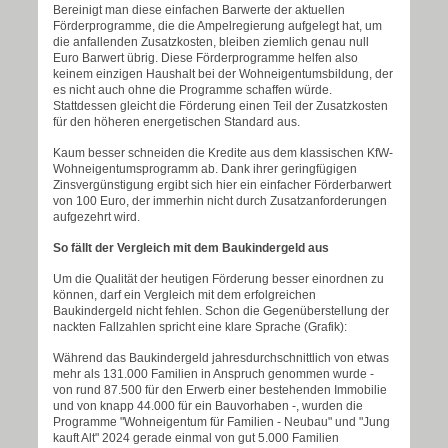
Bereinigt man diese einfachen Barwerte der aktuellen
Förderprogramme, die die Ampelregierung aufgelegt hat, um
die anfallenden Zusatzkosten, bleiben ziemlich genau null
Euro Barwert übrig. Diese Förderprogramme helfen also
keinem einzigen Haushalt bei der Wohneigentumsbildung, der
es nicht auch ohne die Programme schaffen würde.
Stattdessen gleicht die Förderung einen Teil der Zusatzkosten
für den höheren energetischen Standard aus.
Kaum besser schneiden die Kredite aus dem klassischen KfW-
Wohneigentumsprogramm ab. Dank ihrer geringfügigen
Zinsvergünstigung ergibt sich hier ein einfacher Förderbarwert
von 100 Euro, der immerhin nicht durch Zusatzanforderungen
aufgezehrt wird.
So fällt der Vergleich mit dem Baukindergeld aus
Um die Qualität der heutigen Förderung besser einordnen zu
können, darf ein Vergleich mit dem erfolgreichen
Baukindergeld nicht fehlen. Schon die Gegenüberstellung der
nackten Fallzahlen spricht eine klare Sprache (Grafik):
Während das Baukindergeld jahresdurchschnittlich von etwas
mehr als 131.000 Familien in Anspruch genommen wurde -
von rund 87.500 für den Erwerb einer bestehenden Immobilie
und von knapp 44.000 für ein Bauvorhaben -, wurden die
Programme "Wohneigentum für Familien - Neubau" und "Jung
kauft Alt" 2024 gerade einmal von gut 5.000 Familien