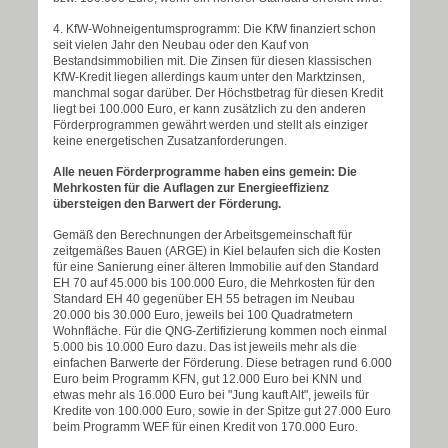
4. KfW-Wohneigentumsprogramm: Die KfW finanziert schon
seit vielen Jahr den Neubau oder den Kauf von
Bestandsimmobilien mit. Die Zinsen für diesen klassischen
KfW-Kredit liegen allerdings kaum unter den Marktzinsen,
manchmal sogar darüber. Der Höchstbetrag für diesen Kredit
liegt bei 100.000 Euro, er kann zusätzlich zu den anderen
Förderprogrammen gewährt werden und stellt als einziger
keine energetischen Zusatzanforderungen.
Alle neuen Förderprogramme haben eins gemein: Die
Mehrkosten für die Auflagen zur Energieeffizienz
übersteigen den Barwert der Förderung.
Gemäß den Berechnungen der Arbeitsgemeinschaft für
zeitgemäßes Bauen (ARGE) in Kiel belaufen sich die Kosten
für eine Sanierung einer älteren Immobilie auf den Standard
EH 70 auf 45.000 bis 100.000 Euro, die Mehrkosten für den
Standard EH 40 gegenüber EH 55 betragen im Neubau
20.000 bis 30.000 Euro, jeweils bei 100 Quadratmetern
Wohnfläche. Für die QNG-Zertifizierung kommen noch einmal
5.000 bis 10.000 Euro dazu. Das ist jeweils mehr als die
einfachen Barwerte der Förderung. Diese betragen rund 6.000
Euro beim Programm KFN, gut 12.000 Euro bei KNN und
etwas mehr als 16.000 Euro bei "Jung kauft Alt", jeweils für
Kredite von 100.000 Euro, sowie in der Spitze gut 27.000 Euro
beim Programm WEF für einen Kredit von 170.000 Euro.