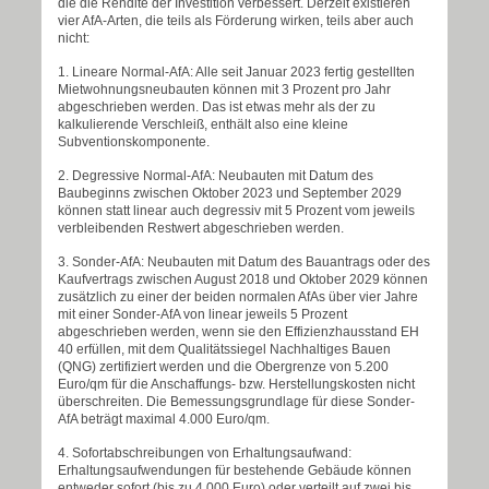
die die Rendite der Investition verbessert. Derzeit existieren
vier AfA-Arten, die teils als Förderung wirken, teils aber auch
nicht:
1. Lineare Normal-AfA: Alle seit Januar 2023 fertig gestellten
Mietwohnungsneubauten können mit 3 Prozent pro Jahr
abgeschrieben werden. Das ist etwas mehr als der zu
kalkulierende Verschleiß, enthält also eine kleine
Subventionskomponente.
2. Degressive Normal-AfA: Neubauten mit Datum des
Baubeginns zwischen Oktober 2023 und September 2029
können statt linear auch degressiv mit 5 Prozent vom jeweils
verbleibenden Restwert abgeschrieben werden.
3. Sonder-AfA: Neubauten mit Datum des Bauantrags oder des
Kaufvertrags zwischen August 2018 und Oktober 2029 können
zusätzlich zu einer der beiden normalen AfAs über vier Jahre
mit einer Sonder-AfA von linear jeweils 5 Prozent
abgeschrieben werden, wenn sie den Effizienzhausstand EH
40 erfüllen, mit dem Qualitätssiegel Nachhaltiges Bauen
(QNG) zertifiziert werden und die Obergrenze von 5.200
Euro/qm für die Anschaffungs- bzw. Herstellungskosten nicht
überschreiten. Die Bemessungsgrundlage für diese Sonder-
AfA beträgt maximal 4.000 Euro/qm.
4. Sofortabschreibungen von Erhaltungsaufwand:
Erhaltungsaufwendungen für bestehende Gebäude können
entweder sofort (bis zu 4.000 Euro) oder verteilt auf zwei bis