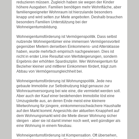
reduzieren müssen. Zugleich haben sie wegen der Kinder
höhere Ausgaben. Familien benötigen mehr Wohnfläche, aber
familiengeeigneter Wohnraum ist hierzulande besonders
knapp und wird selten zur Miete angeboten. Deshalb brauchen
besonders Familien Unterstützung bei der
Wohneigentumsbildung.
Wohneigentumsförderung ist Vermögenspolitik. Dass selbst
nutzende Wohneigentümer eine immensen Vermögensvorteil
gegenüber Mietern derselben Einkommens- und Altersklasse
haben, wurde mehrfach empirisch nachgewiesen. Dies ist
nicht in erster Linie Resultat von Wertsteigerungen, sondern
Ergebnis der erhöhten Spardisziplin. Wer Wohneigentum für
Bezieher kleiner und mittlerer Einkommen fördert, trägt zum
Abbau von Vermögensungleichheit bei.
Wohneigentumsförderung ist Wohnungspolitik. Jede neu
gebaute Immobilie zur Selbstnutzung trägt genauso zur
Wohnraumversorgung bei wie eine, die vermietet werden soll.
Aber auch der Kauf einer bestehenden Immobilie löst eine
Umzugskette aus, an deren Ende meist eine kleinere
Mietwohnung für jüngere, einkommensschwächere Haushalte
auf den Markt kommt. Angesichts der aktuellen Knappheit auf
dem Wohnungsmarkt wird die Miete dieser Wohnung sicher
steigen - aber sie ist damit immer noch weit, weit günstiger als
eine Wohnung in einem Neubau.
Wohneigentumsförderung ist Kompensation. Oft übersehen,