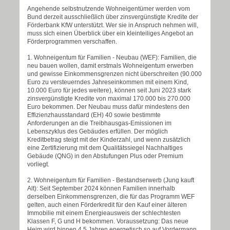
Angehende selbstnutzende Wohneigentümer werden vom
Bund derzeit ausschließlich über zinsvergünstigte Kredite der
Förderbank KfW unterstützt. Wer sie in Anspruch nehmen will,
muss sich einen Überblick über ein kleinteiliges Angebot an
Förderprogrammen verschaffen.
1. Wohneigentum für Familien - Neubau (WEF): Familien, die
neu bauen wollen, damit erstmals Wohneigentum erwerben
und gewisse Einkommensgrenzen nicht überschreiten (90.000
Euro zu versteuerndes Jahreseinkommen mit einem Kind,
10.000 Euro für jedes weitere), können seit Juni 2023 stark
zinsvergünstigte Kredite von maximal 170.000 bis 270.000
Euro bekommen. Der Neubau muss dafür mindestens den
Effizienzhausstandard (EH) 40 sowie bestimmte
Anforderungen an die Treibhausgas-Emissionen im
Lebenszyklus des Gebäudes erfüllen. Der möglich
Kreditbetrag steigt mit der Kinderzahl, und wenn zusätzlich
eine Zertifizierung mit dem Qualitätssiegel Nachhaltiges
Gebäude (QNG) in den Abstufungen Plus oder Premium
vorliegt.
2. Wohneigentum für Familien - Bestandserwerb (Jung kauft
Alt): Seit September 2024 können Familien innerhalb
derselben Einkommensgrenzen, die für das Programm WEF
gelten, auch einen Förderkredit für den Kauf einer älteren
Immobilie mit einem Energieausweis der schlechtesten
Klassen F, G und H bekommen. Voraussetzung: Das neue
Heim wird binnen 4,5 Jahren energetisch so auf Vordermann