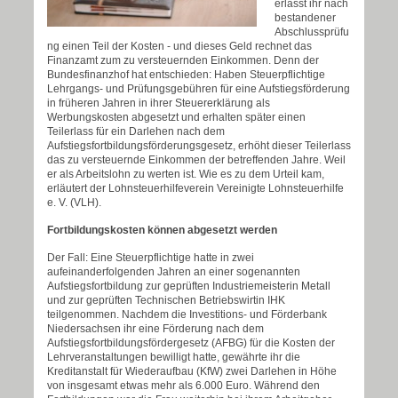
erlässt ihr nach
bestandener
Abschlussprüfu
ng einen Teil der Kosten - und dieses Geld rechnet das
Finanzamt zum zu versteuernden Einkommen. Denn der
Bundesfinanzhof hat entschieden: Haben Steuerpflichtige
Lehrgangs- und Prüfungsgebühren für eine Aufstiegsförderung
in früheren Jahren in ihrer Steuererklärung als
Werbungskosten abgesetzt und erhalten später einen
Teilerlass für ein Darlehen nach dem
Aufstiegsfortbildungsförderungsgesetz, erhöht dieser Teilerlass
das zu versteuernde Einkommen der betreffenden Jahre. Weil
er als Arbeitslohn zu werten ist. Wie es zu dem Urteil kam,
erläutert der Lohnsteuerhilfeverein Vereinigte Lohnsteuerhilfe
e. V. (VLH).
Fortbildungskosten können abgesetzt werden
Der Fall: Eine Steuerpflichtige hatte in zwei
aufeinanderfolgenden Jahren an einer sogenannten
Aufstiegsfortbildung zur geprüften Industriemeisterin Metall
und zur geprüften Technischen Betriebswirtin IHK
teilgenommen. Nachdem die Investitions- und Förderbank
Niedersachsen ihr eine Förderung nach dem
Aufstiegsfortbildungsfördergesetz (AFBG) für die Kosten der
Lehrveranstaltungen bewilligt hatte, gewährte ihr die
Kreditanstalt für Wiederaufbau (KfW) zwei Darlehen in Höhe
von insgesamt etwas mehr als 6.000 Euro. Während den