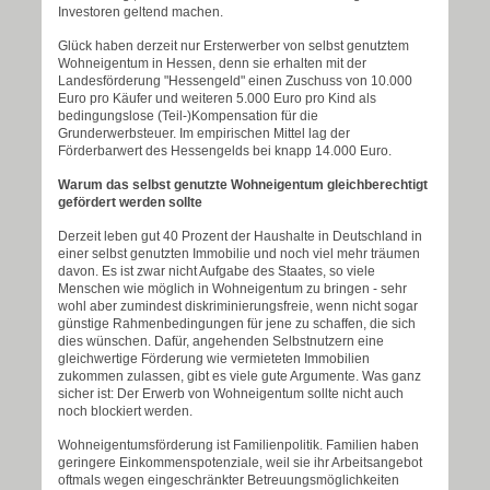
Investoren geltend machen.
Glück haben derzeit nur Ersterwerber von selbst genutztem
Wohneigentum in Hessen, denn sie erhalten mit der
Landesförderung "Hessengeld" einen Zuschuss von 10.000
Euro pro Käufer und weiteren 5.000 Euro pro Kind als
bedingungslose (Teil-)Kompensation für die
Grunderwerbsteuer. Im empirischen Mittel lag der
Förderbarwert des Hessengelds bei knapp 14.000 Euro.
Warum das selbst genutzte Wohneigentum gleichberechtigt
gefördert werden sollte
Derzeit leben gut 40 Prozent der Haushalte in Deutschland in
einer selbst genutzten Immobilie und noch viel mehr träumen
davon. Es ist zwar nicht Aufgabe des Staates, so viele
Menschen wie möglich in Wohneigentum zu bringen - sehr
wohl aber zumindest diskriminierungsfreie, wenn nicht sogar
günstige Rahmenbedingungen für jene zu schaffen, die sich
dies wünschen. Dafür, angehenden Selbstnutzern eine
gleichwertige Förderung wie vermieteten Immobilien
zukommen zulassen, gibt es viele gute Argumente. Was ganz
sicher ist: Der Erwerb von Wohneigentum sollte nicht auch
noch blockiert werden.
Wohneigentumsförderung ist Familienpolitik. Familien haben
geringere Einkommenspotenziale, weil sie ihr Arbeitsangebot
oftmals wegen eingeschränkter Betreuungsmöglichkeiten