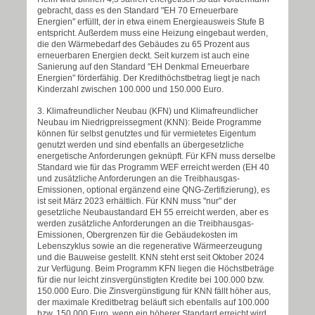
gebracht, dass es den Standard "EH 70 Erneuerbare
Energien" erfüllt, der in etwa einem Energieausweis Stufe B
entspricht. Außerdem muss eine Heizung eingebaut werden,
die den Wärmebedarf des Gebäudes zu 65 Prozent aus
erneuerbaren Energien deckt. Seit kurzem ist auch eine
Sanierung auf den Standard "EH Denkmal Erneuerbare
Energien" förderfähig. Der Kredithöchstbetrag liegt je nach
Kinderzahl zwischen 100.000 und 150.000 Euro.
3. Klimafreundlicher Neubau (KFN) und Klimafreundlicher
Neubau im Niedrigpreissegment (KNN): Beide Programme
können für selbst genutztes und für vermietetes Eigentum
genutzt werden und sind ebenfalls an übergesetzliche
energetische Anforderungen geknüpft. Für KFN muss derselbe
Standard wie für das Programm WEF erreicht werden (EH 40
und zusätzliche Anforderungen an die Treibhausgas-
Emissionen, optional ergänzend eine QNG-Zertifizierung), es
ist seit März 2023 erhältlich. Für KNN muss "nur" der
gesetzliche Neubaustandard EH 55 erreicht werden, aber es
werden zusätzliche Anforderungen an die Treibhausgas-
Emissionen, Obergrenzen für die Gebäudekosten im
Lebenszyklus sowie an die regenerative Wärmeerzeugung
und die Bauweise gestellt. KNN steht erst seit Oktober 2024
zur Verfügung. Beim Programm KFN liegen die Höchstbeträge
für die nur leicht zinsvergünstigten Kredite bei 100.000 bzw.
150.000 Euro. Die Zinsvergünstigung für KNN fällt höher aus,
der maximale Kreditbetrag beläuft sich ebenfalls auf 100.000
bzw. 150.000 Euro, wenn ein höherer Standard erreicht wird.