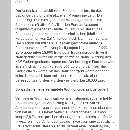
abgerufen.
Der Vergleich der wichtigsten Förderkennziffern für das
Baukindergeld und alle aktuellen Programme zeigt: Die
Förderung des selbst genutzten Wohneigentums ist ein
Scheinriese (Grafik). 6,9 Milliarden Euro an Volumen
insgesamt vergebener Kredite im Jahr 2024 stellen das
Baukindergeld mit seinem durchschnittlichen jährlichen
Fördervolumen von 2,8 Milliarden noch klar in den Schatten.
Doch schon der mit den Fallzahlen gewichtete einfache
Förderbarwert der Zinsvergünstigungen liegt nur bei 2.900
Euro gegenüber 18.600 Euro beim Baukindergeld. Er wird
stark gedrückt durch die vergleichsweise starke Nutzung des
KfW-Wohneigentumsprogramms. Der bereinigte Förderbarwert
schließlich schrumpft auf rund 100 Euro und damit auf die
Größe eines Zwergs. An das Baukindergeld waren dagegen
keine kostenträchtigen Auflagen gekoppelt, die eine
Bereinigung erfordern würden - es bleibt bei 18.600 Euro.
So wird eine neue vermietete Wohnung derzeit gefördert
Vermieteter Wohnraum wird vor allem steuerlich über erhöhte
Abschreibungen für Abnutzung (AfA) gefördert. Sofern
Abschreibungen vom zu versteuernden Einkommen über den
von der ARGE als fairen Verschleiß berechneten Satz von
knapp 2,8 Prozent pro Jahr hinausgehen, bewirken sie für die
Investoren in der Anfangsphase der Investition eine zusätzliche
Steuerersparnis, stellen also im Barwert eine Förderung dar,