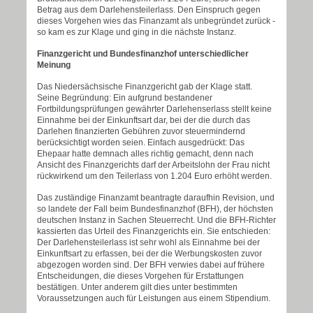
Betrag aus dem Darlehensteilerlass. Den Einspruch gegen
dieses Vorgehen wies das Finanzamt als unbegründet zurück -
so kam es zur Klage und ging in die nächste Instanz.
Finanzgericht und Bundesfinanzhof unterschiedlicher
Meinung
Das Niedersächsische Finanzgericht gab der Klage statt.
Seine Begründung: Ein aufgrund bestandener
Fortbildungsprüfungen gewährter Darlehenserlass stellt keine
Einnahme bei der Einkunftsart dar, bei der die durch das
Darlehen finanzierten Gebühren zuvor steuermindernd
berücksichtigt worden seien. Einfach ausgedrückt: Das
Ehepaar hatte demnach alles richtig gemacht, denn nach
Ansicht des Finanzgerichts darf der Arbeitslohn der Frau nicht
rückwirkend um den Teilerlass von 1.204 Euro erhöht werden.
Das zuständige Finanzamt beantragte daraufhin Revision, und
so landete der Fall beim Bundesfinanzhof (BFH), der höchsten
deutschen Instanz in Sachen Steuerrecht. Und die BFH-Richter
kassierten das Urteil des Finanzgerichts ein. Sie entschieden:
Der Darlehensteilerlass ist sehr wohl als Einnahme bei der
Einkunftsart zu erfassen, bei der die Werbungskosten zuvor
abgezogen worden sind. Der BFH verwies dabei auf frühere
Entscheidungen, die dieses Vorgehen für Erstattungen
bestätigen. Unter anderem gilt dies unter bestimmten
Voraussetzungen auch für Leistungen aus einem Stipendium.