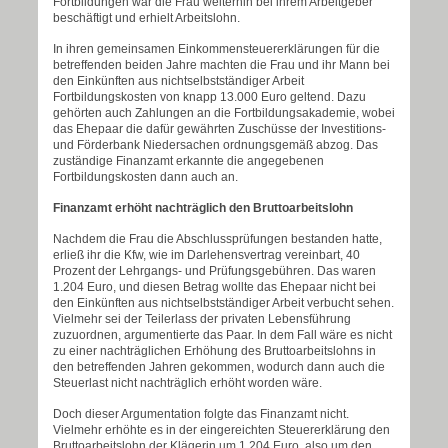
Fortbildungen war die Frau weiterhin bei ihrem Arbeitgeber
beschäftigt und erhielt Arbeitslohn.
In ihren gemeinsamen Einkommensteuererklärungen für die
betreffenden beiden Jahre machten die Frau und ihr Mann bei
den Einkünften aus nichtselbstständiger Arbeit
Fortbildungskosten von knapp 13.000 Euro geltend. Dazu
gehörten auch Zahlungen an die Fortbildungsakademie, wobei
das Ehepaar die dafür gewährten Zuschüsse der Investitions-
und Förderbank Niedersachen ordnungsgemäß abzog. Das
zuständige Finanzamt erkannte die angegebenen
Fortbildungskosten dann auch an.
Finanzamt erhöht nachträglich den Bruttoarbeitslohn
Nachdem die Frau die Abschlussprüfungen bestanden hatte,
erließ ihr die Kfw, wie im Darlehensvertrag vereinbart, 40
Prozent der Lehrgangs- und Prüfungsgebühren. Das waren
1.204 Euro, und diesen Betrag wollte das Ehepaar nicht bei
den Einkünften aus nichtselbstständiger Arbeit verbucht sehen.
Vielmehr sei der Teilerlass der privaten Lebensführung
zuzuordnen, argumentierte das Paar. In dem Fall wäre es nicht
zu einer nachträglichen Erhöhung des Bruttoarbeitslohns in
den betreffenden Jahren gekommen, wodurch dann auch die
Steuerlast nicht nachträglich erhöht worden wäre.
Doch dieser Argumentation folgte das Finanzamt nicht.
Vielmehr erhöhte es in der eingereichten Steuererklärung den
Bruttoarbeitslohn der Klägerin um 1.204 Euro, also um den