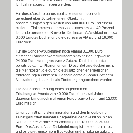
fünf Jahre abgeschrieben werden.
Für diese Abschreibungsmöglichkeiten ergeben sich -
gerechnet über 10 Jahre für ein Objekt mit
abschreibungsfähigen Kosten von 400.000 Euro und einem
mittleren Einkommensteuersatz des Investors von 40 Prozent -
folgende gerundeten Barwerte: Die lineare AfA schlägt mit etwa
3.000 Euro zu Buche, und die degressive AfA ist rund 18.000
Euro wert.
Für die Sonder-AfA kommen noch einmal 31.000 Euro
einfacher Förderbarwert zur linearen AfA beziehungsweise
24.000 Euro zur degressiven AfA dazu. Doch hier tritt das
bereits bekannte Phänomen ein: Diese Beträge decken nicht
die Mehrkosten, die durch die zusätzlichen energetischen
Anforderungen entstehen. Deshalb darf die Sonder-AfA dem
Mietwohnungsbau nicht als Förderung angerechnet werden.
Die Sofortabschreibung eines angenommen
Erhaltungsaufwands von 40.000 Euro über zwei Jahre
dagegen bringt noch mal einen Förderbarwert von rund 12.000
Euro mit sich.
Unter dem Strich diskriminiert der Bund den Erwerb einer
selbst genutzten Immobilie gegenüber der Investition in den
Neubau einer vermieteten Wohnung um 18.000 bis 30.000
Euro. Das Ausmaß der Diskriminierung ist also ohnehin hoch -
und es steigt, umso mehr Baukosten und Erhaltungsaufwand