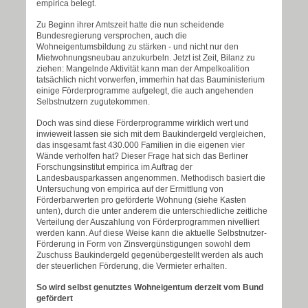
empirica belegt.
Zu Beginn ihrer Amtszeit hatte die nun scheidende
Bundesregierung versprochen, auch die
Wohneigentumsbildung zu stärken - und nicht nur den
Mietwohnungsneubau anzukurbeln. Jetzt ist Zeit, Bilanz zu
ziehen: Mangelnde Aktivität kann man der Ampelkoalition
tatsächlich nicht vorwerfen, immerhin hat das Bauministerium
einige Förderprogramme aufgelegt, die auch angehenden
Selbstnutzern zugutekommen.
Doch was sind diese Förderprogramme wirklich wert und
inwieweit lassen sie sich mit dem Baukindergeld vergleichen,
das insgesamt fast 430.000 Familien in die eigenen vier
Wände verholfen hat? Dieser Frage hat sich das Berliner
Forschungsinstitut empirica im Auftrag der
Landesbausparkassen angenommen. Methodisch basiert die
Untersuchung von empirica auf der Ermittlung von
Förderbarwerten pro geförderte Wohnung (siehe Kasten
unten), durch die unter anderem die unterschiedliche zeitliche
Verteilung der Auszahlung von Förderprogrammen nivelliert
werden kann. Auf diese Weise kann die aktuelle Selbstnutzer-
Förderung in Form von Zinsvergünstigungen sowohl dem
Zuschuss Baukindergeld gegenübergestellt werden als auch
der steuerlichen Förderung, die Vermieter erhalten.
So wird selbst genutztes Wohneigentum derzeit vom Bund
gefördert