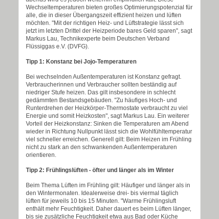
Wechseltemperaturen bieten großes Optimierungspotenzial für
alle, die in dieser Übergangszeit effizient heizen und lüften
möchten. "Mit der richtigen Heiz- und Lüftstrategie lässt sich
jetzt im letzten Drittel der Heizperiode bares Geld sparen", sagt
Markus Lau, Technikexperte beim Deutschen Verband
Flüssiggas e.V. (DVFG).
Tipp 1: Konstanz bei Jojo-Temperaturen
Bei wechselnden Außentemperaturen ist Konstanz gefragt.
Verbraucherinnen und Verbraucher sollten beständig auf
niedriger Stufe heizen. Das gilt insbesondere in schlecht
gedämmten Bestandsgebäuden. "Zu häufiges Hoch- und
Runterdrehen der Heizkörper-Thermostate verbraucht zu viel
Energie und somit Heizkosten", sagt Markus Lau. Ein weiterer
Vorteil der Heizkonstanz: Sinken die Temperaturen am Abend
wieder in Richtung Nullpunkt lässt sich die Wohlfühltemperatur
viel schneller erreichen. Generell gilt: Beim Heizen im Frühling
nicht zu stark an den schwankenden Außentemperaturen
orientieren.
Tipp 2: Frühlingslüften - öfter und länger als im Winter
Beim Thema Lüften im Frühling gilt: Häufiger und länger als in
den Wintermonaten. Idealerweise drei- bis viermal täglich
lüften für jeweils 10 bis 15 Minuten. "Warme Frühlingsluft
enthält mehr Feuchtigkeit. Daher dauert es beim Lüften länger,
bis sie zusätzliche Feuchtigkeit etwa aus Bad oder Küche