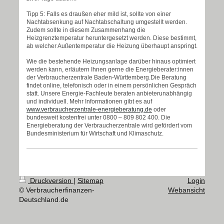
Tipp 5: Falls es draußen eher mild ist, sollte von einer
Nachtabsenkung auf Nachtabschaltung umgestellt werden.
Zudem sollte in diesem Zusammenhang die
Heizgrenztemperatur heruntergesetzt werden. Diese bestimmt,
ab welcher Außentemperatur die Heizung überhaupt anspringt.
Wie die bestehende Heizungsanlage darüber hinaus optimiert
werden kann, erläutern Ihnen gerne die Energieberater:innen
der Verbraucherzentrale Baden-Württemberg.Die Beratung
findet online, telefonisch oder in einem persönlichen Gespräch
statt. Unsere Energie-Fachleute beraten anbieterunabhängig
und individuell. Mehr Informationen gibt es auf
www.verbraucherzentrale-energieberatung.de
oder
bundesweit kostenfrei unter 0800 – 809 802 400. Die
Energieberatung der Verbraucherzentrale wird gefördert vom
Bundesministerium für Wirtschaft und Klimaschutz.
Druckversion
|
Sitemap
Login
© Verbraucherfinanzen-
Webansicht
Deutschland.de