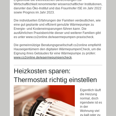
Ergebnisse die theoretischen Berechnungen zur
Wirtschaftlichkeit renommierter wissenschaftlicher Institutionen,
darunter das Öko-Institut und das Fraunhofer ISE im Jahr 2022
sowie Prognos im Jahr 2023.
Die individuellen Erfahrungen der Familien verdeutlichen, wie
eine gut geplante und effizient genutzte Wärmepumpe zu
Energie- und Kosteneinsparungen führen kann. Die
ausführlichen Praxisberichte dieser und weiterer Familien gibt
es unter www.co2online.de/waermepumpen-praxischeck.
Die gemeinnützige Beratungsgesellschaft co2online empfiehlt
Hauseigentümern den digitalen WärmepumpenCheck, um die
Eignung ihres Gebäudes für eine Wärmepumpe zu prüfen:
www.co2online.de/waermepumpencheck
.
Heizkosten sparen:
Thermostat richtig einstellen
Eigentlich läuft
die Heizung
normal, doch
irgendwie ist es
in der
Wohnung viel
zu kalt oder zu