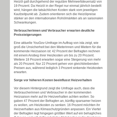
Heizöl galt durchgehend der reguläre Mehrwertsteuersatz von
19 Prozent. Da Heizöl in der Regel nur einmal jährlich bestellt
wird, hängen die tatsächlichen Kosten stark vom jeweiligen
Kaufzeitpunkt ab. Zudem orientieren sich die Heizölpreise
stärker an den internationalen Rohölmärkten als an saisonalen
Schwankungen.
Verbraucherinnen und Verbraucher erwarten deutliche
Preissteigerungen
Eine aktuelle YouGov-Umfrage im Auftrag von ista zeigt, wie
groß die Unsicherheit bei den Mieterinnen und Mietern für die
kommende Heizsaison ist: 42 Prozent der Befragten rechnen
mit einem Anstieg ihrer Heizkosten um bis zu 20 Prozent.
Weitere 18 Prozent erwarten sogar eine Steigerung von mehr
als 20 Prozent. Nur 22 Prozent gehen von gleichbleibenden
Preisen aus, während lediglich 3 Prozent sinkende Heizkosten
erwarten.
Sorge vor höheren Kosten beeinflusst Heizverhalten
Vor diesem Hintergrund zeigt die Umfrage auch, dass die
Verbraucherinnen und Verbraucher in der kommenden
Heizsaison mehr auf ihr Heizverhalten achten wollen: So
gaben 47 Prozent der Befragten an, künftig sparsamer heizen
zu wollen, um Heizkosten zu senken. 16 Prozent möchten ihr
Heizverhalten aus Klimaschutzgründen anpassen. Ein Viertel
der Befragten legt hingegen größten Wert auf ein behagliches