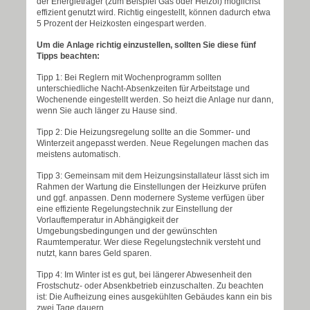
der Energieträger (zum Beispiel Gas oder Heizöl) möglichst
effizient genutzt wird. Richtig eingestellt, können dadurch etwa
5 Prozent der Heizkosten eingespart werden.
Um die Anlage richtig einzustellen, sollten Sie diese fünf
Tipps beachten:
Tipp 1: Bei Reglern mit Wochenprogramm sollten
unterschiedliche Nacht-Absenkzeiten für Arbeitstage und
Wochenende eingestellt werden. So heizt die Anlage nur dann,
wenn Sie auch länger zu Hause sind.
Tipp 2: Die Heizungsregelung sollte an die Sommer- und
Winterzeit angepasst werden. Neue Regelungen machen das
meistens automatisch.
Tipp 3: Gemeinsam mit dem Heizungsinstallateur lässt sich im
Rahmen der Wartung die Einstellungen der Heizkurve prüfen
und ggf. anpassen. Denn modernere Systeme verfügen über
eine effiziente Regelungstechnik zur Einstellung der
Vorlauftemperatur in Abhängigkeit der
Umgebungsbedingungen und der gewünschten
Raumtemperatur. Wer diese Regelungstechnik versteht und
nutzt, kann bares Geld sparen.
Tipp 4: Im Winter ist es gut, bei längerer Abwesenheit den
Frostschutz- oder Absenkbetrieb einzuschalten. Zu beachten
ist: Die Aufheizung eines ausgekühlten Gebäudes kann ein bis
zwei Tage dauern.