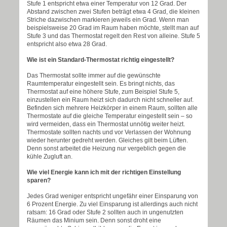
Stufe 1 entspricht etwa einer Temperatur von 12 Grad. Der
Abstand zwischen zwei Stufen beträgt etwa 4 Grad, die kleinen
Striche dazwischen markieren jeweils ein Grad. Wenn man
beispielsweise 20 Grad im Raum haben möchte, stellt man auf
Stufe 3 und das Thermostat regelt den Rest von alleine. Stufe 5
entspricht also etwa 28 Grad.
Wie ist ein Standard-Thermostat richtig eingestellt?
Das Thermostat sollte immer auf die gewünschte
Raumtemperatur eingestellt sein. Es bringt nichts, das
Thermostat auf eine höhere Stufe, zum Beispiel Stufe 5,
einzustellen ein Raum heizt sich dadurch nicht schneller auf.
Befinden sich mehrere Heizkörper in einem Raum, sollten alle
Thermostate auf die gleiche Temperatur eingestellt sein – so
wird vermeiden, dass ein Thermostat unnötig weiter heizt.
Thermostate sollten nachts und vor Verlassen der Wohnung
wieder herunter gedreht werden. Gleiches gilt beim Lüften.
Denn sonst arbeitet die Heizung nur vergeblich gegen die
kühle Zugluft an.
Wie viel Energie kann ich mit der richtigen Einstellung
sparen?
Jedes Grad weniger entspricht ungefähr einer Einsparung von
6 Prozent Energie. Zu viel Einsparung ist allerdings auch nicht
ratsam: 16 Grad oder Stufe 2 sollten auch in ungenutzten
Räumen das Minium sein. Denn sonst droht eine