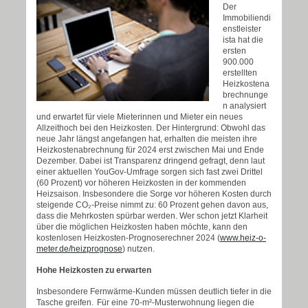
Der
Immobiliendi
enstleister
ista hat die
ersten
900.000
erstellten
Heizkostena
brechnunge
n analysiert
und erwartet für viele Mieterinnen und Mieter ein neues
Allzeithoch bei den Heizkosten. Der Hintergrund: Obwohl das
neue Jahr längst angefangen hat, erhalten die meisten ihre
Heizkostenabrechnung für 2024 erst zwischen Mai und Ende
Dezember. Dabei ist Transparenz dringend gefragt, denn laut
einer aktuellen YouGov-Umfrage sorgen sich fast zwei Drittel
(60 Prozent) vor höheren Heizkosten in der kommenden
Heizsaison. Insbesondere die Sorge vor höheren Kosten durch
steigende CO₂-Preise nimmt zu: 60 Prozent gehen davon aus,
dass die Mehrkosten spürbar werden. Wer schon jetzt Klarheit
über die möglichen Heizkosten haben möchte, kann den
kostenlosen Heizkosten-Prognoserechner 2024 (
www.heiz-o-
meter.de/heizprognose
) nutzen.
Hohe Heizkosten zu erwarten
Insbesondere Fernwärme-Kunden müssen deutlich tiefer in die
Tasche greifen.
F
ü
r eine 70-m
²
-Musterwohnung liegen die