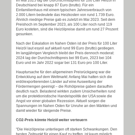
Im Mai 2025 lag der Durchschnittspreis für 100 Liter Heizöl in
Deutschland bei knapp 87 Euro (brutto). Für ein
Einfamilienhaus mit einem typischen Jahresverbrauch von
2.000 Litern bedeutete das Heizkosten von rund 1.739 Euro.
Ähnlich niedrige Preise gab es zuletzt im Mai 2023. Seit dem
Preishoch im September 2023, als 100 Liter noch rund 119
Euro kosteten, sind die Heizölpreise damit um rund 27 Prozent
gesunken.
Nach der Eskalation im Nahen Osten ist der Preis für 100 Liter
Heizöl laut esyoil auf aktuell rund 99 Euro (brutto) gestiegen.
Im langjährigen Vergleich bleibt der Preis dennoch moderat:
2024 lag der Durchschnittspreis bei 99 Euro, 2023 bei 104
Euro und im Jahr 2022 sogar bei 131 Euro pro 100 Liter.
Hauptursache für den allgemeinen Preisrückgang war die
Entwicklung auf dem Weltmarkt: Anfang Mai hatten sich die
erdölexportierenden Länder auf eine Ausweitung der
Fördermengen geeinigt – die Rohölpreise gaben daraufhin
deutlich nach. Belastend wirkten zudem Unsicherheiten rund
um die protektionistische Handelspolitik der USA sowie die
Angst vor einer globalen Rezession. Aktuell sorgen die
Spannungen im Nahen Osten für Unruhe an den Märkten und
damit wieder für steigende Preise.
CO2-Preis könnte Heizöl weiter verteuern
"Die Heizölpreise unterliegen oft starken Schwankungen. Den
besten Zeitpunkt für einen Kauf zu treffen, ist kaum möglich.