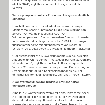
Großhandelspreise und der Anstieg der Gasspeicherumlage
ab Juli 2024", sagt Thorsten Storck, Energieexperte bei
Verivox.
Wärmepumpenstrom bei effizientem Heizsystem deutlich
günstiger
Haushalte mit einer effizient arbeitenden Wärmepumpe
(Jahresarbeitszahl* 4) brauchen für die Bereitstellung von
20.000 kWh Wärme insgesamt 5.000 kWh
Wärmepumpenstrom. Die bundesweiten Durchschnittskosten
für Neukunden dafür liegen derzeit bei 1.034 Euro. Ein gut
funktionierendes Wärmepumpensystem verursacht im
Vergleich zu Erdgas derzeit 38 Prozent niedrigere Heizkosten.
"Der durchschnittliche Kilowattstundenpreis der günstigsten
Angebote für Wärmepumpen liegt aktuell bei rund 21 Cent pro
Kilowattstunde", sagt Thorsten Storck, Energieexperte bei
Verivox. "Stromtarife für Wärmepumpen sind Dank niedrigerer
Stromnetzgebühren und Konzessionsabgaben deutlich
günstiger als normaler Haushaltsstrom", sagt Thorsten Storck.
Auch Wärmepumpen mit niedriger Effizienz heizen
günstiger als Gas
Arbeitet die Wärmepumpe wenig effizient (Jahresarbeitszahl
2,7), liegen die Heizkosten dennoch rund 6 Prozent unter
denen der Gasheizung. Beim derzeitigen bundesweiten
Neukundenpreis summieren sich die Gesamtkosten für die