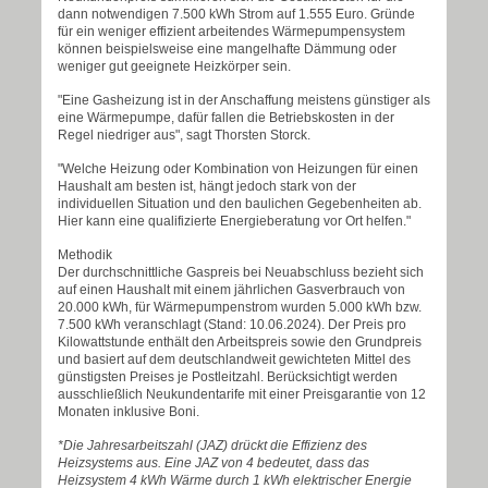
dann notwendigen 7.500 kWh Strom auf 1.555 Euro. Gründe
für ein weniger effizient arbeitendes Wärmepumpensystem
können beispielsweise eine mangelhafte Dämmung oder
weniger gut geeignete Heizkörper sein.
"Eine Gasheizung ist in der Anschaffung meistens günstiger als
eine Wärmepumpe, dafür fallen die Betriebskosten in der
Regel niedriger aus", sagt Thorsten Storck.
"Welche Heizung oder Kombination von Heizungen für einen
Haushalt am besten ist, hängt jedoch stark von der
individuellen Situation und den baulichen Gegebenheiten ab.
Hier kann eine qualifizierte Energieberatung vor Ort helfen."
Methodik
Der durchschnittliche Gaspreis bei Neuabschluss bezieht sich
auf einen Haushalt mit einem jährlichen Gasverbrauch von
20.000 kWh, für Wärmepumpenstrom wurden 5.000 kWh bzw.
7.500 kWh veranschlagt (Stand: 10.06.2024). Der Preis pro
Kilowattstunde enthält den Arbeitspreis sowie den Grundpreis
und basiert auf dem deutschlandweit gewichteten Mittel des
günstigsten Preises je Postleitzahl. Berücksichtigt werden
ausschließlich Neukundentarife mit einer Preisgarantie von 12
Monaten inklusive Boni.
*Die Jahresarbeitszahl (JAZ) drückt die Effizienz des
Heizsystems aus. Eine JAZ von 4 bedeutet, dass das
Heizsystem 4 kWh Wärme durch 1 kWh elektrischer Energie