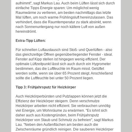
aufnimmt", sagt Markus Lau. Auch beim Lüften lässt sich durch
einfache Tipps Energie sparen: Um möglichst wenig
Raumwärme zu verlieren, am besten nachmittags das letzte
Mal lüften, um noch warme Frühlingsluft hereinzulassen. Das
verhindert, dass die Raumtemperatur zu stark absinkt, wenn
nach Sonnenuntergang nur noch kältere Luft von außen
hereinströmt.
Extra-Tipp Lüften:
Für schnellen Luftaustausch sind Stoß- und Querlüften - also
das gleichzeitige Öffnen gegenüberliegender Fenster - ideal.
Fenster auf Kipp stellen ist hingegen wenig effizient. Der
optimale Lüftzeitpunkt lässt sich auch durch ein Hygrometer
bestimmen, das die Luftfeuchte im Raum misst. Gelüftet
werden sollte, wenn sie über 65 Prozent steigt. Anschließend
sollte die Luftfeuchte bei unter 50 Prozent liegen.
Tipp 3: Frühjahrsputz für Heizkörper
Auch Heizkörperbürsten und Putzlappen können jetzt die
Effizienz der Heizkörper steigern. Denn verschmutze
Heizkörper arbeiten nicht effizient. Sie verbrauchen unnötig
viel Energie, um Wohnräume zu erwärmen. "Es lohnt sich
daher auch aus Kostengründen, beim Frühjahrsputz
Heizkörper von Staub und Schmutz zu befreien", sagt Markus
Lau. "Neben den Außenflächen am besten auch die
Zwischenräume gründlich reinigen. Die sauberen Heizkörper