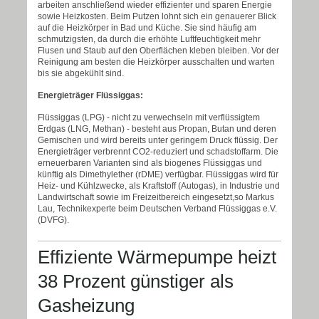
arbeiten anschließend wieder effizienter und sparen Energie
sowie Heizkosten. Beim Putzen lohnt sich ein genauerer Blick
auf die Heizkörper in Bad und Küche. Sie sind häufig am
schmutzigsten, da durch die erhöhte Luftfeuchtigkeit mehr
Flusen und Staub auf den Oberflächen kleben bleiben. Vor der
Reinigung am besten die Heizkörper ausschalten und warten
bis sie abgekühlt sind.
Energieträger Flüssiggas:
Flüssiggas (LPG) - nicht zu verwechseln mit verflüssigtem
Erdgas (LNG, Methan) - besteht aus Propan, Butan und deren
Gemischen und wird bereits unter geringem Druck flüssig. Der
Energieträger verbrennt CO2-reduziert und schadstoffarm. Die
erneuerbaren Varianten sind als biogenes Flüssiggas und
künftig als Dimethylether (rDME) verfügbar. Flüssiggas wird für
Heiz- und Kühlzwecke, als Kraftstoff (Autogas), in Industrie und
Landwirtschaft sowie im Freizeitbereich eingesetzt,so
Markus
Lau, Technikexperte beim Deutschen Verband Flüssiggas e.V.
(DVFG).
Effiziente Wärmepumpe heizt
38 Prozent günstiger als
Gasheizung