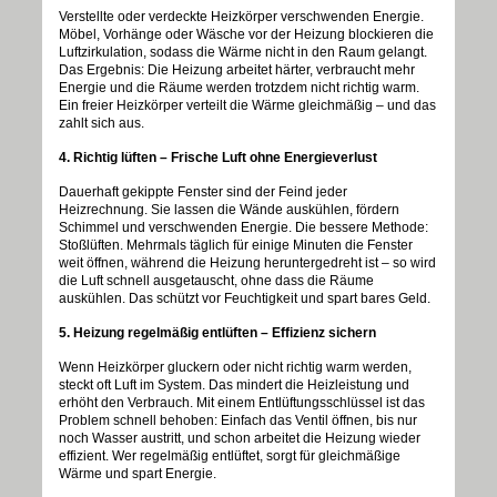
Verstellte oder verdeckte Heizkörper verschwenden Energie.
Möbel, Vorhänge oder Wäsche vor der Heizung blockieren die
Luftzirkulation, sodass die Wärme nicht in den Raum gelangt.
Das Ergebnis: Die Heizung arbeitet härter, verbraucht mehr
Energie und die Räume werden trotzdem nicht richtig warm.
Ein freier Heizkörper verteilt die Wärme gleichmäßig – und das
zahlt sich aus.
4. Richtig lüften – Frische Luft ohne Energieverlust
Dauerhaft gekippte Fenster sind der Feind jeder
Heizrechnung. Sie lassen die Wände auskühlen, fördern
Schimmel und verschwenden Energie. Die bessere Methode:
Stoßlüften. Mehrmals täglich für einige Minuten die Fenster
weit öffnen, während die Heizung heruntergedreht ist – so wird
die Luft schnell ausgetauscht, ohne dass die Räume
auskühlen. Das schützt vor Feuchtigkeit und spart bares Geld.
5. Heizung regelmäßig entlüften – Effizienz sichern
Wenn Heizkörper gluckern oder nicht richtig warm werden,
steckt oft Luft im System. Das mindert die Heizleistung und
erhöht den Verbrauch. Mit einem Entlüftungsschlüssel ist das
Problem schnell behoben: Einfach das Ventil öffnen, bis nur
noch Wasser austritt, und schon arbeitet die Heizung wieder
effizient. Wer regelmäßig entlüftet, sorgt für gleichmäßige
Wärme und spart Energie.