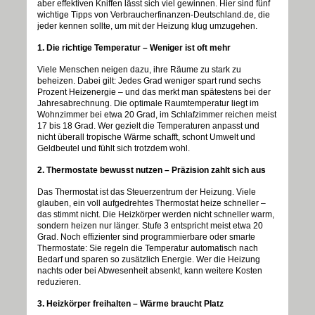
aber effektiven Kniffen lässt sich viel gewinnen. Hier sind fünf
wichtige Tipps von Verbraucherfinanzen-Deutschland.de, die
jeder kennen sollte, um mit der Heizung klug umzugehen.
1. Die richtige Temperatur – Weniger ist oft mehr
Viele Menschen neigen dazu, ihre Räume zu stark zu
beheizen. Dabei gilt: Jedes Grad weniger spart rund sechs
Prozent Heizenergie – und das merkt man spätestens bei der
Jahresabrechnung. Die optimale Raumtemperatur liegt im
Wohnzimmer bei etwa 20 Grad, im Schlafzimmer reichen meist
17 bis 18 Grad. Wer gezielt die Temperaturen anpasst und
nicht überall tropische Wärme schafft, schont Umwelt und
Geldbeutel und fühlt sich trotzdem wohl.
2. Thermostate bewusst nutzen – Präzision zahlt sich aus
Das Thermostat ist das Steuerzentrum der Heizung. Viele
glauben, ein voll aufgedrehtes Thermostat heize schneller –
das stimmt nicht. Die Heizkörper werden nicht schneller warm,
sondern heizen nur länger. Stufe 3 entspricht meist etwa 20
Grad. Noch effizienter sind programmierbare oder smarte
Thermostate: Sie regeln die Temperatur automatisch nach
Bedarf und sparen so zusätzlich Energie. Wer die Heizung
nachts oder bei Abwesenheit absenkt, kann weitere Kosten
reduzieren.
3. Heizkörper freihalten – Wärme braucht Platz