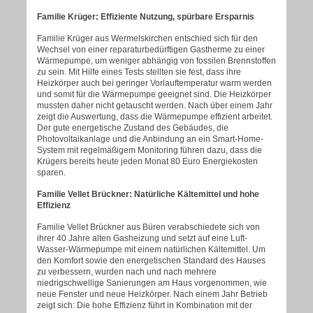
Familie Krüger: Effiziente Nutzung, spürbare Ersparnis
Familie Krüger aus Wermelskirchen entschied sich für den
Wechsel von einer reparaturbedürftigen Gastherme zu einer
Wärmepumpe, um weniger abhängig von fossilen Brennstoffen
zu sein. Mit Hilfe eines Tests stellten sie fest, dass ihre
Heizkörper auch bei geringer Vorlauftemperatur warm werden
und somit für die Wärmepumpe geeignet sind. Die Heizkörper
mussten daher nicht getauscht werden. Nach über einem Jahr
zeigt die Auswertung, dass die Wärmepumpe effizient arbeitet.
Der gute energetische Zustand des Gebäudes, die
Photovoltaikanlage und die Anbindung an ein Smart-Home-
System mit regelmäßigem Monitoring führen dazu, dass die
Krügers bereits heute jeden Monat 80 Euro Energiekosten
sparen.
Familie Vellet Brückner: Natürliche Kältemittel und hohe
Effizienz
Familie Vellet Brückner aus Büren verabschiedete sich von
ihrer 40 Jahre alten Gasheizung und setzt auf eine Luft-
Wasser-Wärmepumpe mit einem natürlichen Kältemittel. Um
den Komfort sowie den energetischen Standard des Hauses
zu verbessern, wurden nach und nach mehrere
niedrigschwellige Sanierungen am Haus vorgenommen, wie
neue Fenster und neue Heizkörper. Nach einem Jahr Betrieb
zeigt sich: Die hohe Effizienz führt in Kombination mit der