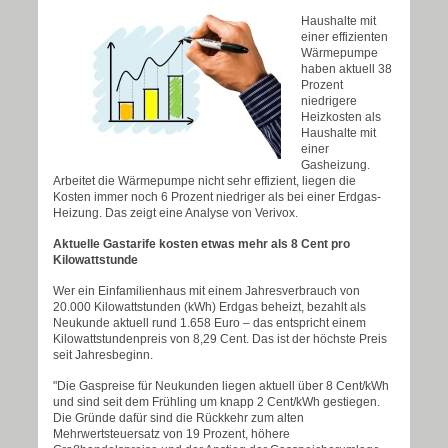
Haushalte mit
einer effizienten
Wärmepumpe
haben aktuell 38
Prozent
niedrigere
Heizkosten als
Haushalte mit
einer
Gasheizung.
Arbeitet die Wärmepumpe nicht sehr effizient, liegen die
Kosten immer noch 6 Prozent niedriger als bei einer Erdgas-
Heizung. Das zeigt eine Analyse von Verivox.
Aktuelle Gastarife kosten etwas mehr als 8 Cent pro
Kilowattstunde
Wer ein Einfamilienhaus mit einem Jahresverbrauch von
20.000 Kilowattstunden (kWh) Erdgas beheizt, bezahlt als
Neukunde aktuell rund 1.658 Euro – das entspricht einem
Kilowattstundenpreis von 8,29 Cent. Das ist der höchste Preis
seit Jahresbeginn.
"Die Gaspreise für Neukunden liegen aktuell über 8 Cent/kWh
und sind seit dem Frühling um knapp 2 Cent/kWh gestiegen.
Die Gründe dafür sind die Rückkehr zum alten
Mehrwertsteuersatz von 19 Prozent, höhere