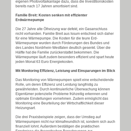
eigenen Photovoltaikanlage dazu, dass die Investitionskosten
bereits nach 17 Jahren amortisiert sind.
Familie Breit: Kosten senken mit effizienter
Erdwärmepumpe
Die 27 Jahre alte Ölheizung war defekt, ein Gasanschluss
nicht vorhanden. Familie Breit aus Issum entschied sich daher
für eine Wärmepumpe. Die Kosten für die teure Erd-
Wärmepumpe wurden durch Förderungen des Bundes und
des Landes Nordrhein-Westfalen deutlich gesenkt. Über die
Hälfte hat die Familie zurückerstattet bekommen. Die
Wärmepumpe läuft zudem besonders effizient und spart heute
jeden Monat 63 Euro Energiekosten.
Mit Monitoring Effizienz, Leistung und Einsparungen im Blick
Das Monitoring von Wärmepumpen spielt eine entscheidende
Rolle, um deren Effizienz und Leistung langfristig zu
gewährleisten. Durch kontinuierliche Überwachung können
Eigentümer potenzielle Probleme frühzeitig erkennen und
optimale Einstellungen vornehmen. Zudem ermöglicht das
Monitoring eine Beurteilung der Wirtschaftlichkeit dieser
Heizungsart.
Die drei Praxisbeispiele zeigen, dass der Umstieg auf
Wärmepumpen nicht nur klimafreundlich ist, sondern sich auch
finanziell lohnt. Außerdem bestätigen die praktischen