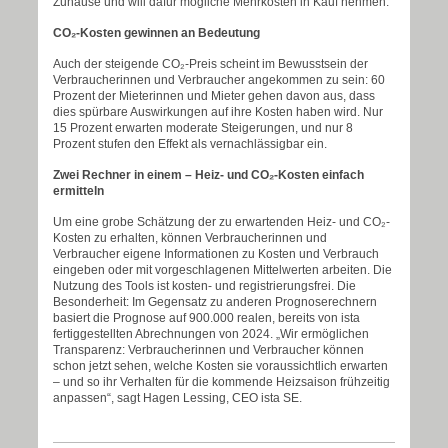
Zuhause und will dafür mögliche Mehrkosten in Kauf nehmen.
CO₂-Kosten gewinnen an Bedeutung
Auch der steigende CO₂-Preis scheint im Bewusstsein der
Verbraucherinnen und Verbraucher angekommen zu sein: 60
Prozent der Mieterinnen und Mieter gehen davon aus, dass
dies spürbare Auswirkungen auf ihre Kosten haben wird. Nur
15 Prozent erwarten moderate Steigerungen, und nur 8
Prozent stufen den Effekt als vernachlässigbar ein.
Zwei Rechner in einem – Heiz- und CO₂-Kosten einfach
ermitteln
Um eine grobe Schätzung der zu erwartenden Heiz- und CO₂-
Kosten zu erhalten, können Verbraucherinnen und
Verbraucher eigene Informationen zu Kosten und Verbrauch
eingeben oder mit vorgeschlagenen Mittelwerten arbeiten. Die
Nutzung des Tools ist kosten- und registrierungsfrei. Die
Besonderheit: Im Gegensatz zu anderen Prognoserechnern
basiert die Prognose auf 900.000 realen, bereits von ista
fertiggestellten Abrechnungen von 2024. „Wir ermöglichen
Transparenz: Verbraucherinnen und Verbraucher können
schon jetzt sehen, welche Kosten sie voraussichtlich erwarten
– und so ihr Verhalten für die kommende Heizsaison frühzeitig
anpassen“, sagt Hagen Lessing, CEO ista SE.