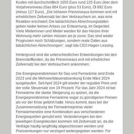
Kosten mit durchschnittlich 1055 Euro rund 225 Euro
ü
ber dem
Vorjahresniveau (Gas 864 Euro (plus 53 Euro),
Ö
l 892 Euro
(minus 127 Euro).
„
Die h
ö
heren Preisniveaus kommen erst mit
erheblichem Zeitversatz bei den Verbrauchern an, was eine
Reaktion erschwert.
Die tats
ä
chlichen Abrechnungsdaten
geben leider keinen Anlass zur Entwarnung, im Gegenteil.
Viele Mieterinnen und Mieter werden f
ür das Heizen ihrer
Wohnung mehr zahlen müssen als je zuvor. Das sind weder
Prognosen noch Schätzungen, sondern reale Daten aus
tatsächlichen Abrechnungen“, sagt ista CEO Hagen Lessing.
Hintergrund sind die unterschiedlichen Entwicklungen bei den
Brennstoffkosten, da die Preisniveaus erst mit erheblichen
Zeitversatz bei den Verbrauchern ankommen:
Die Energiepreisbremsen für Gas und Fernwärme sind Ende
2023 und die Mehrwertsteuerabsenkung Ende März 2024
ausgelaufen. Seit April 2024 gilt wieder der reguläre Preis und
der volle Steuersatz von 19 Prozent. Für das Jahr 2024 ist bei
Fernwärme die starke Steigerung zu spüren, da die
Energiepreisbremse Fernwärme sogar zu günstigeren Preisen
als vor der Krise geführt hatte. Hinzu kommt, dass bei der
Zusammensetzung der Fernwärmepreise vieler
Fernwärmenetze eine Kombination aus verschiedenen
Energiequellen genutzt wird. Veränderungen bei den
jeweiligen Energiekosten kommen mit Zeitversatz an, da die
Verträge häufig langfristig abgeschlossen werden und
Preissenkungen nur verzögert weitergegeben werden. Für