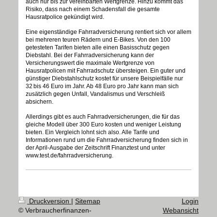
auch nur bis zur vereinbarten Wertgrenze. Hinzu kommt das
Risiko, dass nach einem Schadensfall die gesamte
Hausratpolice gekündigt wird.
Eine eigenständige Fahrradversicherung rentiert sich vor allem
bei mehreren teuren Rädern und E-Bikes. Von den 100
getesteten Tarifen bieten alle einen Basisschutz gegen
Diebstahl. Bei der Fahrradversicherung kann der
Versicherungswert die maximale Wertgrenze von
Hausratpolicen mit Fahrradschutz übersteigen. Ein guter und
günstiger Diebstahlschutz kostet für unsere Beispielfälle nur
32
bis 46 Euro im Jahr. Ab 48 Euro pro Jahr kann man sich
zus
ä
tzlich gegen Unfall, Vandalismus und Verschlei
ß
absichern.
Allerdings gibt es auch Fahrradversicherungen, die für das
gleiche Modell über 300 Euro kosten und weniger Leistung
bieten. Ein Vergleich lohnt sich also. Alle Tarife und
Informationen rund um die Fahrradversicherung finden sich in
der April-Ausgabe der Zeitschrift Finanztest und unter
www.test.de/fahrradversicherung.
Druckversion
|
Sitemap
Login
© Verbraucherfinanzen-
Webansicht