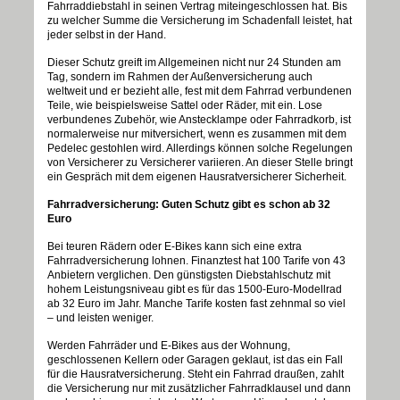
Fahrraddiebstahl in seinen Vertrag miteingeschlossen hat. Bis
zu welcher Summe die Versicherung im Schadenfall leistet, hat
jeder selbst in der Hand.
Dieser Schutz greift im Allgemeinen nicht nur 24 Stunden am
Tag, sondern im Rahmen der Außenversicherung auch
weltweit und er bezieht alle, fest mit dem Fahrrad verbundenen
Teile, wie beispielsweise Sattel oder Räder, mit ein. Lose
verbundenes Zubehör, wie Anstecklampe oder Fahrradkorb, ist
normalerweise nur mitversichert, wenn es zusammen mit dem
Pedelec gestohlen wird. Allerdings können solche Regelungen
von Versicherer zu Versicherer variieren. An dieser Stelle bringt
ein Gespräch mit dem eigenen Hausratversicherer Sicherheit.
Fahrradversicherung: Guten Schutz gibt es schon ab 32
Euro
Bei teuren Rädern oder E-Bikes kann sich eine extra
Fahrradversicherung lohnen. Finanztest hat 100 Tarife von 43
Anbietern verglichen. Den günstigsten Diebstahlschutz mit
hohem Leistungsniveau gibt es für das 1500-Euro-Modellrad
ab 32 Euro im Jahr. Manche Tarife kosten fast zehnmal so viel
– und leisten weniger.
Werden Fahrräder und E-Bikes aus der Wohnung,
geschlossenen Kellern oder Garagen geklaut, ist das ein Fall
für die Hausratversicherung. Steht ein Fahrrad draußen, zahlt
die Versicherung nur mit zusätzlicher Fahrradklausel und dann