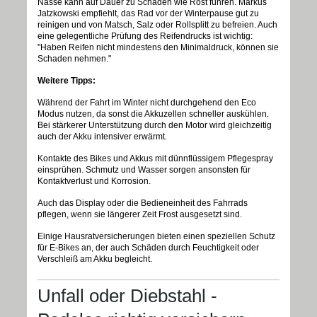
Nässe kann auf Dauer zu Schäden wie Rost führen. Markus
Jatzkowski empfiehlt, das Rad vor der Winterpause gut zu
reinigen und von Matsch, Salz oder Rollsplitt zu befreien. Auch
eine gelegentliche Prüfung des Reifendrucks ist wichtig:
"Haben Reifen nicht mindestens den Minimaldruck, können sie
Schaden nehmen."
Weitere Tipps:
Während der Fahrt im Winter nicht durchgehend den Eco
Modus nutzen, da sonst die Akkuzellen schneller auskühlen.
Bei stärkerer Unterstützung durch den Motor wird gleichzeitig
auch der Akku intensiver erwärmt.
Kontakte des Bikes und Akkus mit dünnflüssigem Pflegespray
einsprühen. Schmutz und Wasser sorgen ansonsten für
Kontaktverlust und Korrosion.
Auch das Display oder die Bedieneinheit des Fahrrads
pflegen, wenn sie längerer Zeit Frost ausgesetzt sind.
Einige Hausratversicherungen bieten einen speziellen Schutz
für E-Bikes an, der auch Schäden durch Feuchtigkeit oder
Verschleiß am Akku begleicht.
Unfall oder Diebstahl -