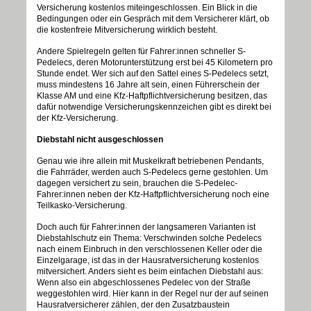
Versicherung kostenlos miteingeschlossen. Ein Blick in die
Bedingungen oder ein Gespräch mit dem Versicherer klärt, ob
die kostenfreie Mitversicherung wirklich besteht.
Andere Spielregeln gelten für Fahrer:innen schneller S-
Pedelecs, deren Motorunterstützung erst bei 45 Kilometern pro
Stunde endet. Wer sich auf den Sattel eines S-Pedelecs setzt,
muss mindestens 16 Jahre alt sein, einen Führerschein der
Klasse AM und eine Kfz-Haftpflichtversicherung besitzen, das
dafür notwendige Versicherungskennzeichen gibt es direkt bei
der Kfz-Versicherung.
Diebstahl nicht ausgeschlossen
Genau wie ihre allein mit Muskelkraft betriebenen Pendants,
die Fahrräder, werden auch S-Pedelecs gerne gestohlen. Um
dagegen versichert zu sein, brauchen die S-Pedelec-
Fahrer:innen neben der Kfz-Haftpflichtversicherung noch eine
Teilkasko-Versicherung.
Doch auch für Fahrer:innen der langsameren Varianten ist
Diebstahlschutz ein Thema: Verschwinden solche Pedelecs
nach einem Einbruch in den verschlossenen Keller oder die
Einzelgarage, ist das in der Hausratversicherung kostenlos
mitversichert. Anders sieht es beim einfachen Diebstahl aus:
Wenn also ein abgeschlossenes Pedelec von der Straße
weggestohlen wird. Hier kann in der Regel nur der auf seinen
Hausratversicherer zählen, der den Zusatzbaustein