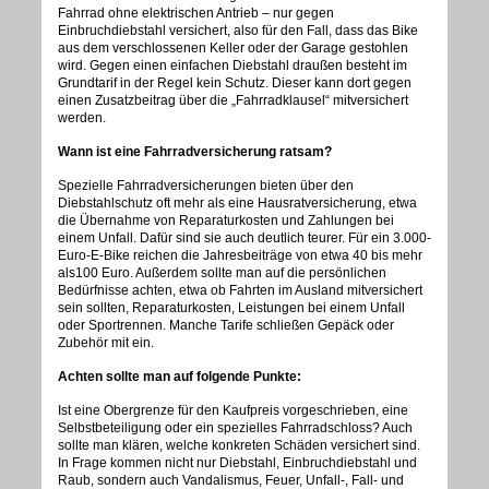
Fahrrad ohne elektrischen Antrieb – nur gegen
Einbruchdiebstahl versichert, also für den Fall, dass das Bike
aus dem verschlossenen Keller oder der Garage gestohlen
wird. Gegen einen einfachen Diebstahl draußen besteht im
Grundtarif in der Regel kein Schutz. Dieser kann dort gegen
einen Zusatzbeitrag über die „Fahrradklausel“ mitversichert
werden.
Wann ist eine Fahrradversicherung ratsam?
Spezielle Fahrradversicherungen bieten über den
Diebstahlschutz oft mehr als eine Hausratversicherung, etwa
die Übernahme von Reparaturkosten und Zahlungen bei
einem Unfall. Dafür sind sie auch deutlich teurer. Für ein 3.000-
Euro-E-Bike reichen die Jahresbeiträge von etwa 40 bis mehr
als100 Euro. Außerdem sollte man auf die persönlichen
Bedürfnisse achten, etwa ob Fahrten im Ausland mitversichert
sein sollten, Reparaturkosten, Leistungen bei einem Unfall
oder Sportrennen. Manche Tarife schließen Gepäck oder
Zubehör mit ein.
Achten sollte man auf folgende Punkte:
Ist eine Obergrenze für den Kaufpreis vorgeschrieben, eine
Selbstbeteiligung oder ein spezielles Fahrradschloss? Auch
sollte man klären, welche konkreten Schäden versichert sind.
In Frage kommen nicht nur Diebstahl, Einbruchdiebstahl und
Raub, sondern auch Vandalismus, Feuer, Unfall-, Fall- und