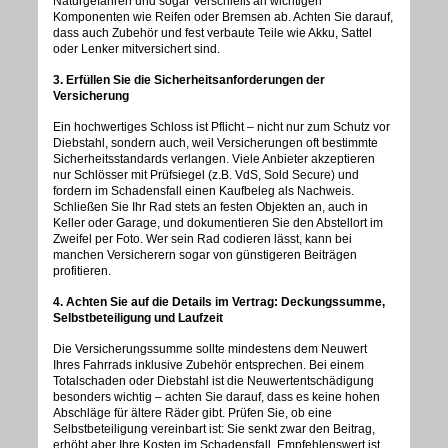
Naturgefahren und sogar Verschleiß an wichtigen
Komponenten wie Reifen oder Bremsen ab. Achten Sie darauf,
dass auch Zubehör und fest verbaute Teile wie Akku, Sattel
oder Lenker mitversichert sind.
3. Erfüllen Sie die Sicherheitsanforderungen der
Versicherung
Ein hochwertiges Schloss ist Pflicht – nicht nur zum Schutz vor
Diebstahl, sondern auch, weil Versicherungen oft bestimmte
Sicherheitsstandards verlangen. Viele Anbieter akzeptieren
nur Schlösser mit Prüfsiegel (z.B. VdS, Sold Secure) und
fordern im Schadensfall einen Kaufbeleg als Nachweis.
Schließen Sie Ihr Rad stets an festen Objekten an, auch in
Keller oder Garage, und dokumentieren Sie den Abstellort im
Zweifel per Foto. Wer sein Rad codieren lässt, kann bei
manchen Versicherern sogar von günstigeren Beiträgen
profitieren.
4. Achten Sie auf die Details im Vertrag: Deckungssumme,
Selbstbeteiligung und Laufzeit
Die Versicherungssumme sollte mindestens dem Neuwert
Ihres Fahrrads inklusive Zubehör entsprechen. Bei einem
Totalschaden oder Diebstahl ist die Neuwertentschädigung
besonders wichtig – achten Sie darauf, dass es keine hohen
Abschläge für ältere Räder gibt. Prüfen Sie, ob eine
Selbstbeteiligung vereinbart ist: Sie senkt zwar den Beitrag,
erhöht aber Ihre Kosten im Schadensfall. Empfehlenswert ist