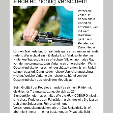
Pedelec richtig versichern
Vorbei die
Zeiten, in
denen allein
Kondition
entschied, wer
mit wem
Radfahren
geht. Dem
Pedelec sei
Dank: Heute
können Trainierte und Untrainierte ganz entspannt miteinander
radeln. Wer nicht allein mit Muskelkraft fährt, sollte aber im
Hinterkopf haben, dass es oft schwerfällt, ein normales Rad
von der motorunterstützten Variante zu unterscheiden. Wenn
Geschwindigkeiten falsch eingeschätzt werden, ist ein Unfall
schnell passiert. Dann ist der richtige Versicherungsschutz
wichtig. Welche Variante die richtige ist, hängt von der
Geschwindigkeit des jeweiligen Modells ab.
Beim Großteil der Pedelecs handelt es sich um Räder mit
elektrischer Tretunterstützung, die sich ab 25
Stundenkilometern abschaltet. Wie die HUK-COBURG mitteilt,
sind diese Pedelecs den Fahrrädern gleichgestellt. Sie lassen
sich ohne Zulassung, Führerschein und
Versicherungskennzeichen fahren. Das Unfallrisiko ist oft -
aber nicht immer - in einer bestehenden Privathaftpflicht-