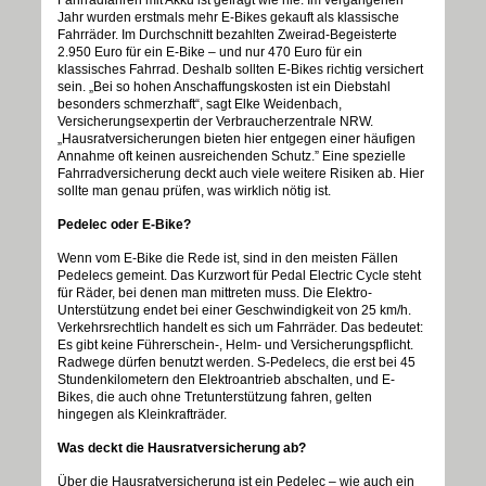
Fahrradfahren mit Akku ist gefragt wie nie. Im vergangenen
Jahr wurden erstmals mehr E-Bikes gekauft als klassische
Fahrräder. Im Durchschnitt bezahlten Zweirad-Begeisterte
2.950 Euro für ein E-Bike – und nur 470 Euro für ein
klassisches Fahrrad. Deshalb sollten E-Bikes richtig versichert
sein. „Bei so hohen Anschaffungskosten ist ein Diebstahl
besonders schmerzhaft“, sagt Elke Weidenbach,
Versicherungsexpertin der Verbraucherzentrale NRW.
„Hausratversicherungen bieten hier entgegen einer häufigen
Annahme oft keinen ausreichenden Schutz.” Eine spezielle
Fahrradversicherung deckt auch viele weitere Risiken ab. Hier
sollte man genau prüfen, was wirklich nötig ist.
Pedelec oder E-Bike?
Wenn vom E-Bike die Rede ist, sind in den meisten Fällen
Pedelecs gemeint. Das Kurzwort für Pedal Electric Cycle steht
für Räder, bei denen man mittreten muss. Die Elektro-
Unterstützung endet bei einer Geschwindigkeit von 25 km/h.
Verkehrsrechtlich handelt es sich um Fahrräder. Das bedeutet:
Es gibt keine Führerschein-, Helm- und Versicherungspflicht.
Radwege dürfen benutzt werden. S-Pedelecs, die erst bei 45
Stundenkilometern den Elektroantrieb abschalten, und E-
Bikes, die auch ohne Tretunterstützung fahren, gelten
hingegen als Kleinkrafträder.
Was deckt die Hausratversicherung ab?
Über die Hausratversicherung ist ein Pedelec – wie auch ein