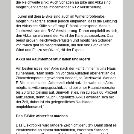
die Reichweite sinkt. Auch Schäden an Bike und Akku sind
möglich, erklärt das Infocenter der R+V Versicherung.
Touren mit dem E-Bike sind auch im Winter problemlos
möglich. "Radfans sollten jedoch einplanen, dass die Leistung
der Akkus bei Kälte sinkt", sagt E-Mobilitätsexperte Markus
Jatzkowski von der R+V Versicherung. Daher empfiehlt es sich,
den Akku nur während der Fahrt der Kälte auszusetzen. Das
beugt großen Reichweiteverlusten und möglichen Schäden
vor. "Auch gibt es Neoprenhüllen, um den Akku vor kaltem
Wind und Eis zu schützen", rät der Experte.
Akku bei Raumtemperatur laden und lagern
Am besten ist es, den Akku nach der Fahrt immer mit ins Haus
zu nehmen. "Man sollte ihn vor dem Aufladen aber erst an die
Zimmertemperatur gewöhnen lassen", so Jatzkowski. Wer das
E-Bike in der kalten Jahreszeit nicht nutzt, bewahrt den Akku
möglichst witterungsgeschützt und bei einer Raumtemperatur
bis 20 Grad Celsius auf. Sinnvoll ist es, ihn zu etwa 60 Prozent
aufzuladen, denn: "Auch ungenutzte Akkus entladen sich mit
der Zeit, daher ist ein gelegentliches Nachladen
empfehlenswert."
Das E-Bike winterfest machen
Das Elektrobike wird längere Zeit nicht genutzt? Dann steht es
idealerweise an einem durchlüfteten, trockenen Standort.